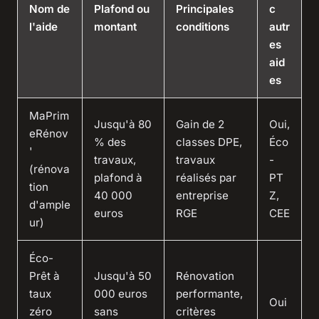
Nom de
Plafond ou
Principales
c
l'aide
montant
conditions
autr
es
aid
es
MaPrim
Jusqu'à 80
Gain de 2
Oui,
eRénov
% des
classes DPE,
Éco
'
travaux,
travaux
-
(rénova
plafond à
réalisés par
PT
tion
40 000
entreprise
Z,
d'ample
euros
RGE
CEE
ur)
Éco-
Prêt à
Jusqu'à 50
Rénovation
taux
000 euros
performante,
Oui
zéro
sans
critères