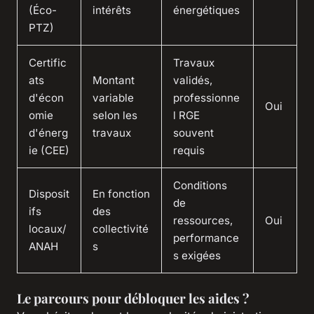
(Éco-
intérêts
énergétiques
PTZ)
Certific
Travaux
ats
Montant
validés,
d'écon
variable
professionne
Oui
omie
selon les
l RGE
d'énerg
travaux
souvent
ie (CEE)
requis
Conditions
Disposit
En fonction
de
ifs
des
ressources,
Oui
locaux/
collectivité
performance
ANAH
s
s exigées
Le parcours pour débloquer les aides ?