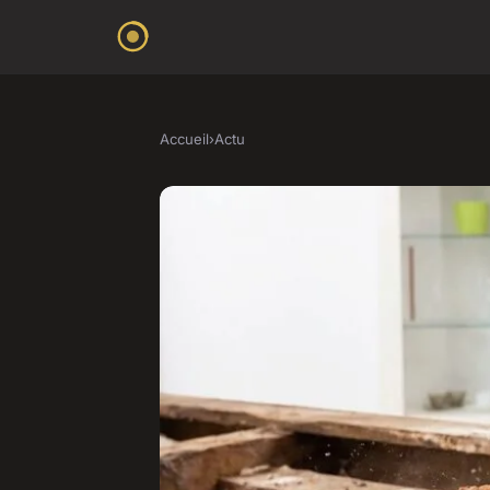
Accueil
›
Actu