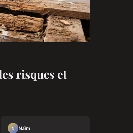
les risques et
Naïm
N